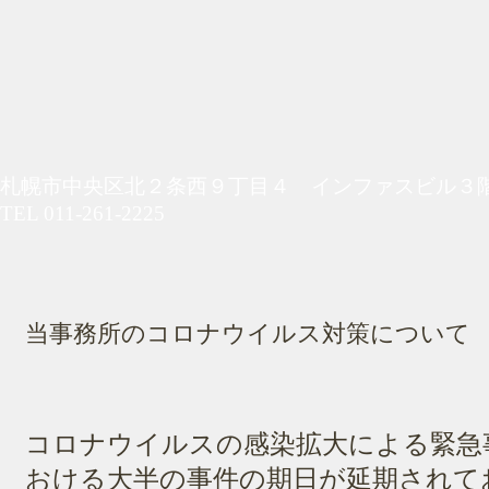
​房川・平尾法律事務所
​札幌市中央区北２条西９丁目４ インファスビル３
TEL 011-261-2225
当事務所のコロナウイルス対策について
コロナウイルスの感染拡大による緊急
おける大半の事件の期日が延期されて