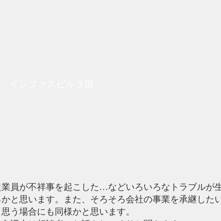
律事務所
Home
所属弁護士
４ インファスビル３階
業員が不祥事を起こした…などいろいろなトラブルが
るかと思います。また、そろそろ会社の事業を承継した
と思う場合にも同様かと思います。