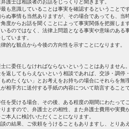
弁護士は相談者のお話をじっくりと聞きます。
最も意識していることは事実を確認するということで
知らぬ事情も当然ありますが、その場合であっても、当
な角度からお話を聞くことによって事実関係を把握しま
いるのではなく、法律上問題となる事実や意味のある
をしています。
律的な観点から今後の方向性を示すことになります。
士に委任しなければならないということはありません
を返してもらえないという相談であれば、交渉・調停
「もめたくない」とお考えをお持ちの場合にそれらを無
人が相手方に送付する手紙の内容について助言すること
任を受ける場合、その後、ある程度の期間にわたって
なりますので、弁護士との相性、また弁護士費用や実費
をご本人に検討いただくことになります。
談の結果、ご依頼をうけることもありますし、とりあ