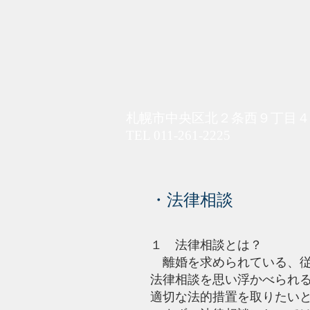
​房川・平尾法
​札幌市中央区北２条西９丁目
TEL 011-261-2225
・法律相談
１ 法律相談とは？
離婚を求められている、従
法律相談を思い浮かべられ
適切な法的措置を取りたい